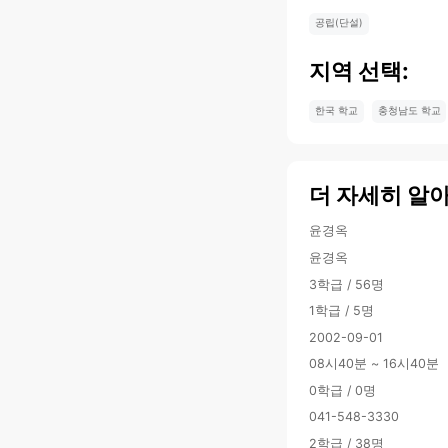
공립(단설)
지역 선택:
한국 학교
충청남도 학교
더 자세히 알
윤경옥
윤경옥
3학급 / 56명
1학급 / 5명
2002-09-01
08시40분 ~ 16시40분
0학급 / 0명
041-548-3330
2학급 / 38명