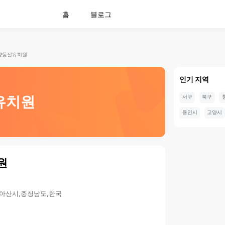
홈
블로그
양동신유치원
인기 지역
유치원
서구
북구
용인시
고양시
원
,아산시,충청남도,한국