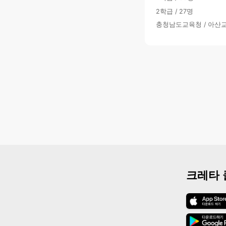
2학급 / 27명
충청남도교육청 / 아산
크레타