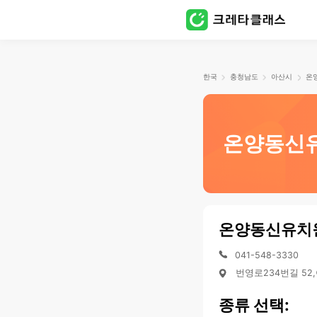
한국
충청남도
아산시
온
온양동신
온양동신유치
041-548-3330
번영로234번길 52
종류 선택: