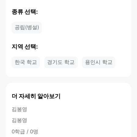
종류 선택:
공립(병설)
지역 선택:
한국 학교
경기도 학교
용인시 학교
더 자세히 알아보기
김봉영
김봉영
0학급 / 0명