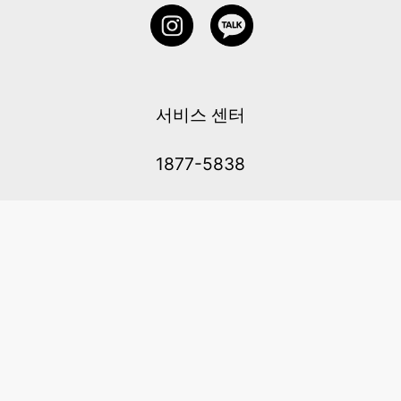
서비스 센터
1877-5838
고객센터: 1877-5838 / 월-금(공휴일 제외) 11:00-20:00
6 RAFFLES QUAY #14-06, Singapore, 048580 대표이사: 이용
사업자등록번호: 202131058N
이용약관
|
개인정보 처리방침
|
아동 개인 정보 보호 정책
메일：service@cretaclass.com
COPYRIGHT (c) AMAZING EDTECH PTE. LTD. ALL RIGHTS