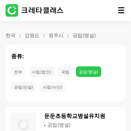
홈
한국
강원도
원주시
공립(병설)
블로그
종류:
전부
사립(법인)
국립
공립(병설)
공립(단설)
사립(사인)
둔둔초등학교병설유치원
공립(병설)