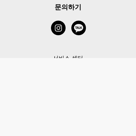
문의하기
서비스 센터
1877-5838
고객센터: 1877-5838 / 월-금(공휴일 제외) 11:00-20:00
6 RAFFLES QUAY #14-06, Singapore, 048580 대표이사: 이용
사업자등록번호: 202131058N