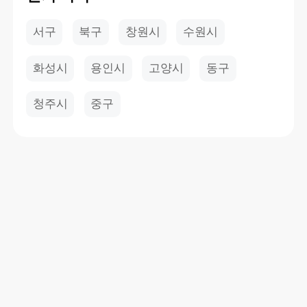
서구
북구
창원시
수원시
화성시
용인시
고양시
동구
청주시
중구