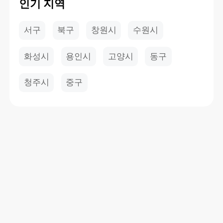
인기 지역
서구
북구
창원시
수원시
화성시
용인시
고양시
동구
청주시
중구