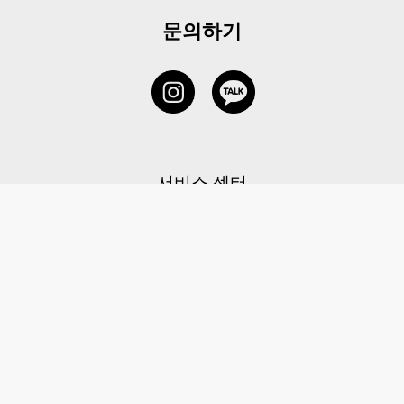
문의하기
서비스 센터
1877-5838
고객센터: 1877-5838 / 월-금(공휴일 제외) 11:00-20:00
6 RAFFLES QUAY #14-06, Singapore, 048580 대표이사: 이용
사업자등록번호: 202131058N