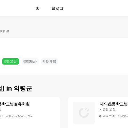
홈
블로그
(병설)
공립(병설)
공립(단설)
사립(사인)
)
in
의령군
등학교병설유치원
대의초등학교병
설)
공립(병설)
721,의령군,경상남도,한국
대의로 31 -6,의