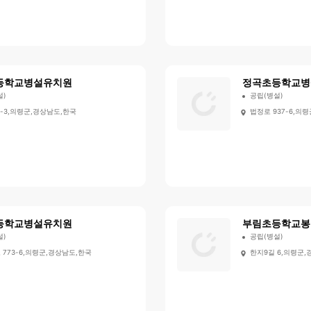
등학교병설유치원
정곡초등학교병
설)
공립(병설)
-3,의령군,경상남도,한국
법정로 937-6,의
등학교병설유치원
부림초등학교봉
설)
공립(병설)
773-6,의령군,경상남도,한국
한지9길 6,의령군,