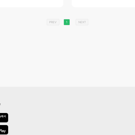
PREV
1
NEXT
스