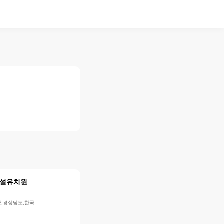
설유치원
령군,경상남도,한국