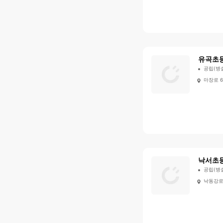
유곡초
공립(병
마장로 6
낙서초
공립(병
낙동강로 