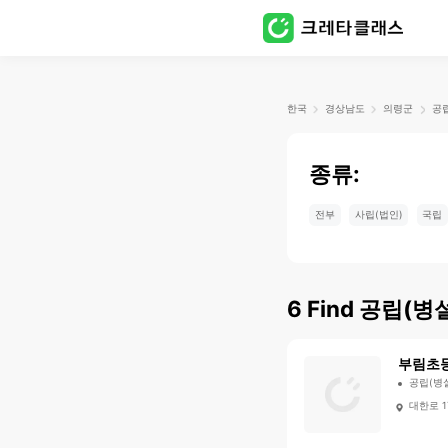
한국
경상남도
의령군
공립
종류:
전부
사립(법인)
국립
6
Find
공립(병설
부림초
공립(병
대한로 1