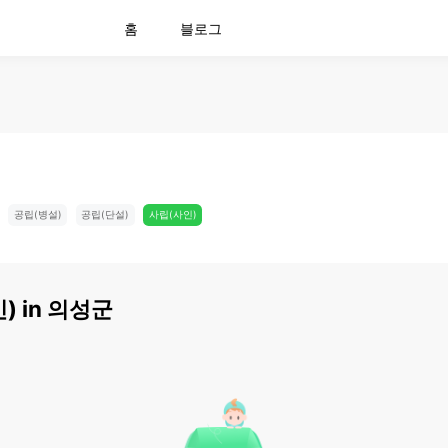
홈
블로그
공립(병설)
공립(단설)
사립(사인)
)
in
의성군