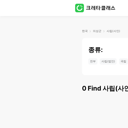
한국
의성군
사립(사인)
종류:
전부
사립(법인)
국립
0
Find
사립(사인