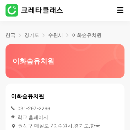
홈
한국
경기도
수원시
이화숲유치원
블로그
이화숲유치원
이화숲유치원
031-297-2266
학교 홈페이지
권선구 매실로 70,수원시,경기도,한국