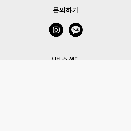
문의하기
서비스 센터
1877-5838
고객센터: 1877-5838 / 월-금(공휴일 제외) 11:00-20:00
6 RAFFLES QUAY #14-06, Singapore, 048580 대표이사: 이용
사업자등록번호: 202131058N