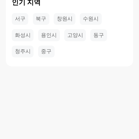
인기 지역
서구
북구
창원시
수원시
화성시
용인시
고양시
동구
청주시
중구