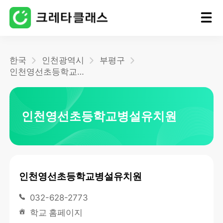
홈
한국
인천광역시
부평구
인천영선초등학교병설유치원
블로그
인천영선초등학교병설유치원
인천영선초등학교병설유치원
032-628-2773
학교 홈페이지