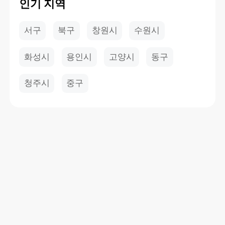
인기 지역
서구
북구
창원시
수원시
화성시
용인시
고양시
동구
청주시
중구