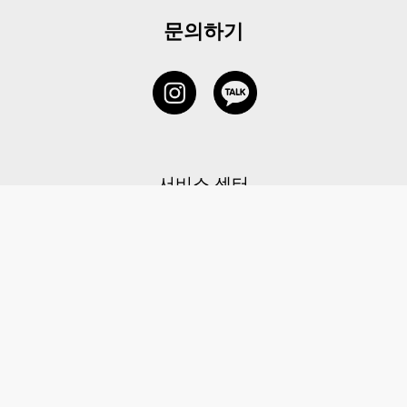
문의하기
서비스 센터
1877-5838
고객센터: 1877-5838 / 월-금(공휴일 제외) 11:00-20:00
6 RAFFLES QUAY #14-06, Singapore, 048580 대표이사: 이용
사업자등록번호: 202131058N