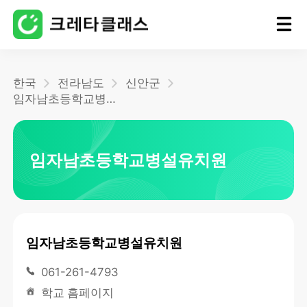
홈
한국
전라남도
신안군
임자남초등학교병설유치원
블로그
임자남초등학교병설유치원
임자남초등학교병설유치원
061-261-4793
학교 홈페이지