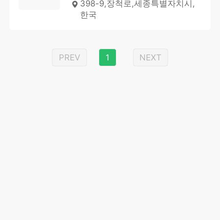
398-9,장척로,세종특별자치시,
한국
PREV
1
NEXT