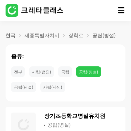
홈
한국
세종특별자치시
장척로
공립(병설)
블로그
종류:
전부
사립(법인)
국립
공립(병설)
공립(단설)
사립(사인)
장기초등학교병설유치원
공립(병설)