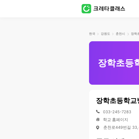
한국
강원도
춘천시
장학초등
장학초등학교
033-245-7283
학교 홈페이지
춘천로449번길 33