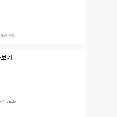
춘천시 학교
아보기
.kr/main.do