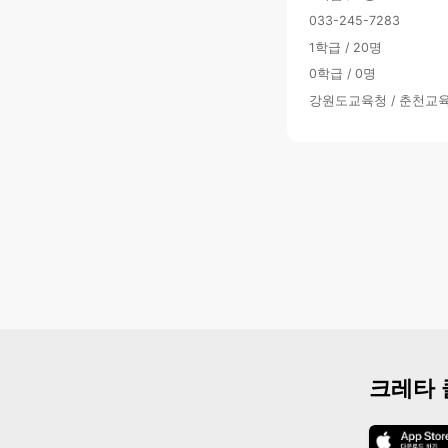
033-245-7283
1학급 / 20명
0학급 / 0명
강원도교육청 / 춘천교
크레타