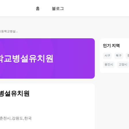
홈
블로그
장학초등학교병설유치원
인기 지역
학교병설유치원
서구
북구
용인시
고양시
병설유치원
,춘천시,강원도,한국