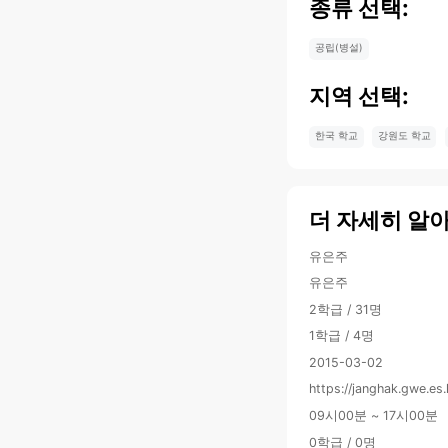
종류 선택:
공립(병설)
지역 선택:
한국 학교
강원도 학교
더 자세히 알
유은주
유은주
2학급 / 31명
1학급 / 4명
2015-03-02
https://janghak.gwe.es
09시00분 ~ 17시00분
0학급 / 0명