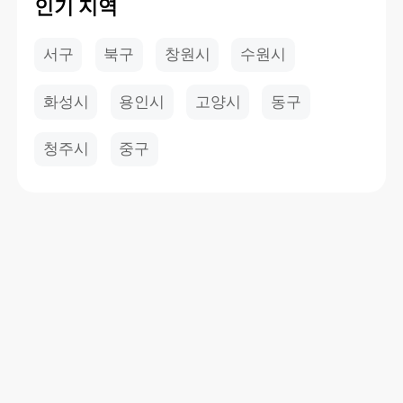
인기 지역
서구
북구
창원시
수원시
화성시
용인시
고양시
동구
청주시
중구