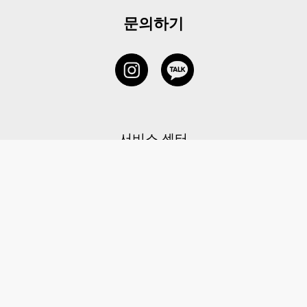
문의하기
서비스 센터
1877-5838
고객센터: 1877-5838 / 월-금(공휴일 제외) 11:00-20:00
6 RAFFLES QUAY #14-06, Singapore, 048580 대표이사: 이용
사업자등록번호: 202131058N