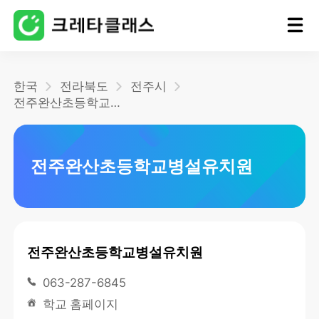
홈
한국
전라북도
전주시
전주완산초등학교병설유치원
블로그
전주완산초등학교병설유치원
전주완산초등학교병설유치원
063-287-6845
학교 홈페이지