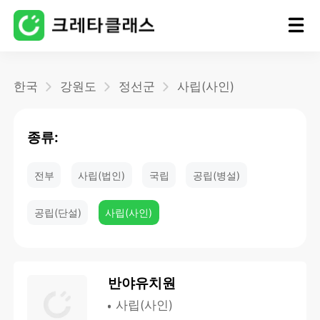
홈
한국
강원도
정선군
사립(사인)
블로그
종류:
전부
사립(법인)
국립
공립(병설)
공립(단설)
사립(사인)
반야유치원
사립(사인)