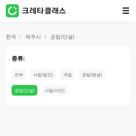
홈
한국
제주시
공립(단설)
블로그
종류:
전부
사립(법인)
국립
공립(병설)
공립(단설)
사립(사인)