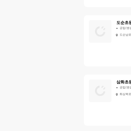
도순초
공립(병
도순남로
삼화초
공립(병
화삼북로