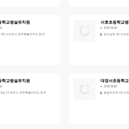
등학교병설유치원
서호초등학교병
설)
공립(병설)
 83,서귀포시,제주특별자치도,한국
호근남로 40,서귀
등학교병설유치원
대정서초등학교
설)
공립(병설)
2길 27,제주시,제주특별자치도,한국
동일하모로 43,서