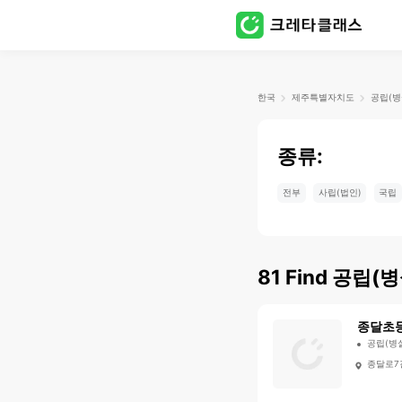
한국
제주특별자치도
공립(병
종류:
전부
사립(법인)
국립
81
Find
공립(병
종달초
공립(병
종달로7