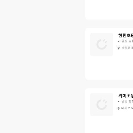
한천초
공립(병
남성로1
위미초
공립(병
태위로 