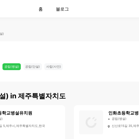
홈
블로그
설)
공립(병설)
공립(단설)
사립(사인)
설)
in
제주특별자치도
등학교병설유치원
인화초등학교병
설)
공립(병설)
길 5,제주시,제주특별자치도,한국
신산로15길 35,