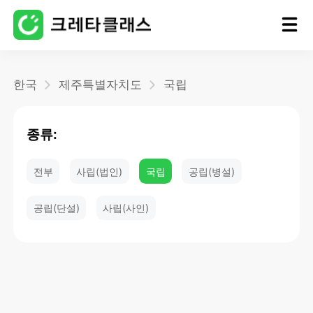
홈
한국
제주특별자치도
국립
블로그
종류:
전부
사립(법인)
국립
공립(병설)
공립(단설)
사립(사인)