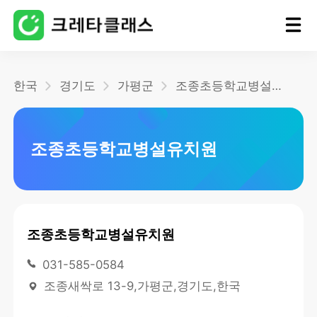
홈
한국
경기도
가평군
조종초등학교병설유치원
블로그
조종초등학교병설유치원
조종초등학교병설유치원
031-585-0584
조종새싹로 13-9,가평군,경기도,한국