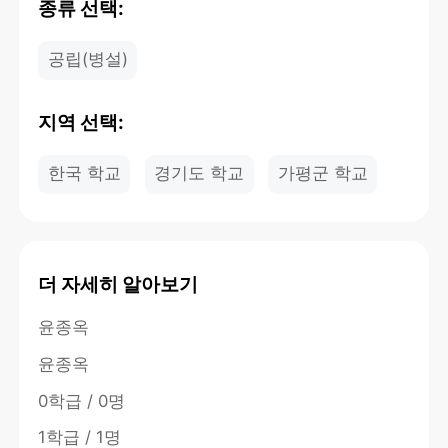
종류 선택:
공립(병설)
지역 선택:
한국 학교
경기도 학교
가평군 학교
더 자세히 알아보기
윤종옥
윤종옥
0학급 / 0명
1학급 / 1명