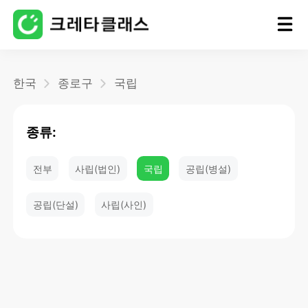
홈
한국
종로구
국립
블로그
종류:
전부
사립(법인)
국립
공립(병설)
공립(단설)
사립(사인)