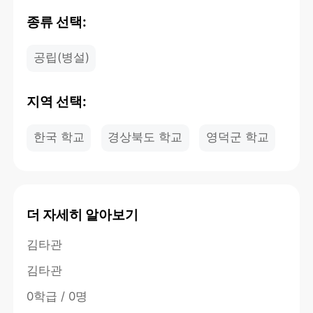
종류 선택:
공립(병설)
지역 선택:
한국 학교
경상북도 학교
영덕군 학교
더 자세히 알아보기
김타관
김타관
0학급 / 0명