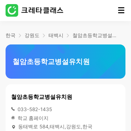
홈
한국
강원도
태백시
철암초등학교병설유치원
블로그
철암초등학교병설유치원
철암초등학교병설유치원
033-582-1435
학교 홈페이지
동태백로 584,태백시,강원도,한국