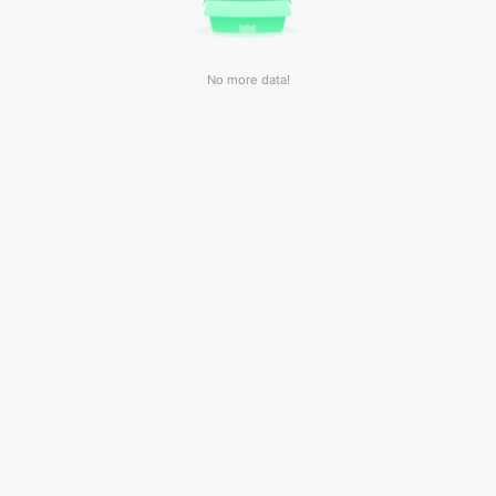
No more data!