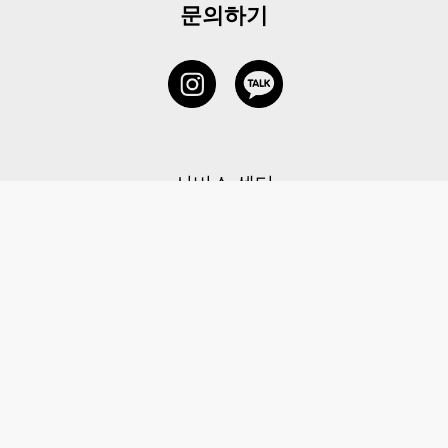
문의하기
서비스 센터
1877-5838
고객센터: 1877-5838 / 월-금(공휴일 제외) 11:00-20:00
6 RAFFLES QUAY #14-06, Singapore, 048580 대표이사: 이용
사업자등록번호: 202131058N
이용약관
|
개인정보 처리방침
|
아동 개인 정보 보호 정책