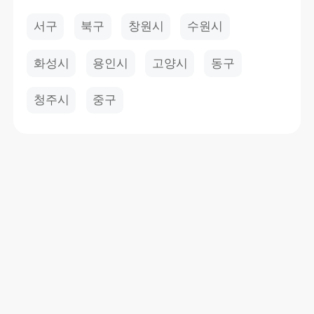
서구
북구
창원시
수원시
화성시
용인시
고양시
동구
청주시
중구