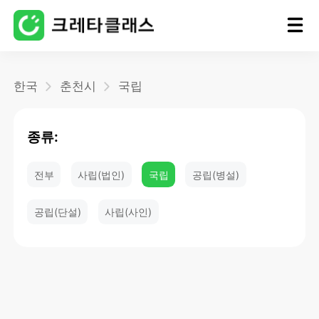
홈
한국
춘천시
국립
블로그
종류:
전부
사립(법인)
국립
공립(병설)
공립(단설)
사립(사인)