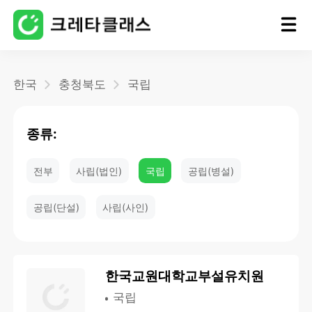
홈
한국
충청북도
국립
블로그
종류:
전부
사립(법인)
국립
공립(병설)
공립(단설)
사립(사인)
한국교원대학교부설유치원
국립