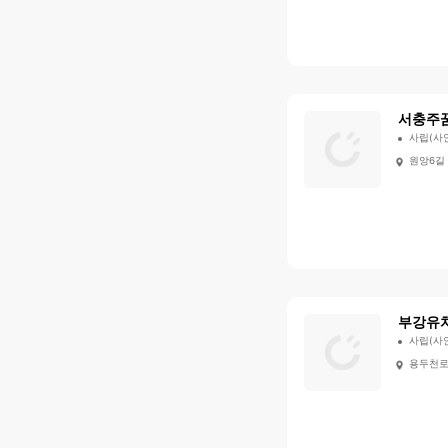
서충주
사립(사
원앙6길 
부강유
사립(사
용두천로