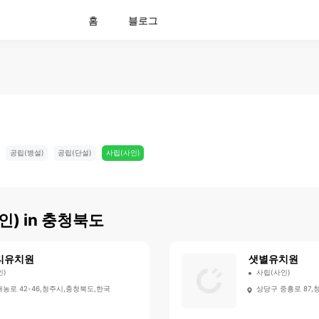
홈
블로그
공립(병설)
공립(단설)
사립(사인)
인)
in
충청북도
티유치원
샛별유치원
인)
사립(사인)
농로 42-46,청주시,충청북도,한국
상당구 중흥로 87,