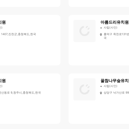
치원
아름드리유치원
인)
사립(사인)
1407,진천군,충청북도,한국
흥덕구 죽천로131번
국
치원
꿀참나무숲유치
인)
사립(사인)
꽃산동로 9,청주시,충청북도,한국
상당구 낙가산로 9