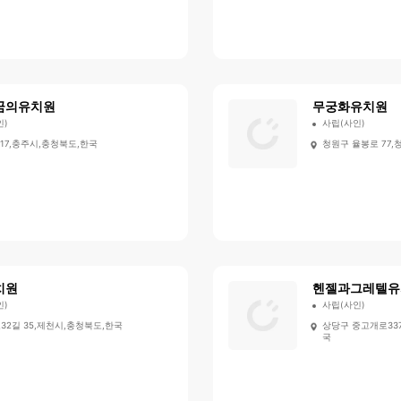
꿈의유치원
무궁화유치원
인)
사립(사인)
17,충주시,충청북도,한국
청원구 율봉로 77,
치원
헨젤과그레텔유
인)
사립(사인)
32길 35,제천시,충청북도,한국
상당구 중고개로337
국