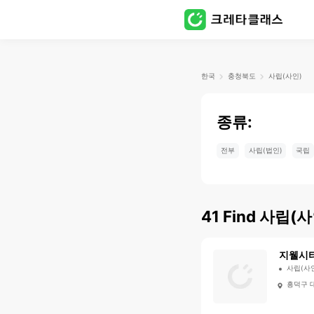
한국
충청북도
사립(사인)
종류:
전부
사립(법인)
국립
41
Find
사립(사
지웰시
사립(사
흥덕구 대