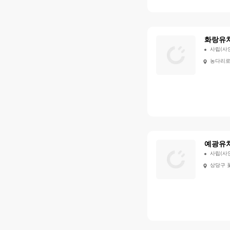
화랑유
사립(사
농다리로 
예광유
사립(사
상당구 