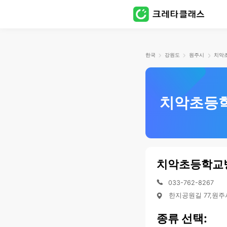
한국
강원도
원주시
치악초등
치악초등학교
033-762-8267
한지공원길 77,원주
종류 선택: