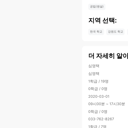
공립(병설)
지역 선택:
한국 학교
강원도 학교
더 자세히 알
심영택
심영택
1학급 / 19명
0학급 / 0명
2020-03-01
09시00분 ~ 17시30분
0학급 / 0명
033-762-8267
1학급 / 7명