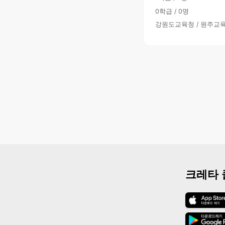
0학급 / 0명
강원도교육청 / 원주교
크레타