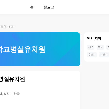
홈
블로그
치악초등학교병설유치원
인기 지역
학교병설유치원
서구
북구
용인시
고양시
병설유치원
시,강원도,한국