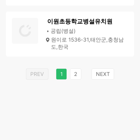
이원초등학교병설유치원
공립(병설)
원이로 1536-31,태안군,충청남
도,한국
PREV
1
2
NEXT