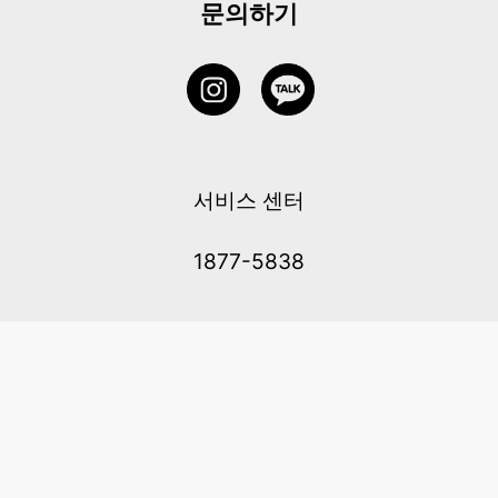
문의하기
서비스 센터
1877-5838
고객센터: 1877-5838 / 월-금(공휴일 제외) 11:00-20:00
6 RAFFLES QUAY #14-06, Singapore, 048580 대표이사: 이용
사업자등록번호: 202131058N
이용약관
|
개인정보 처리방침
|
아동 개인 정보 보호 정책