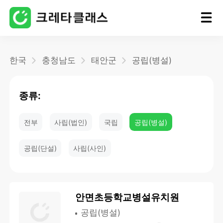
홈
한국
충청남도
태안군
공립(병설)
블로그
종류:
전부
사립(법인)
국립
공립(병설)
공립(단설)
사립(사인)
안면초등학교병설유치원
공립(병설)