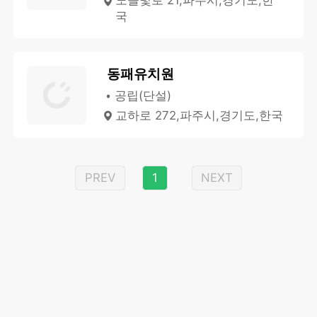
노을빛로 21,파주시,경기도,한
국
동패유치원
공립(단설)
교하로 272,파주시,경기도,한국
PREV
1
NEXT