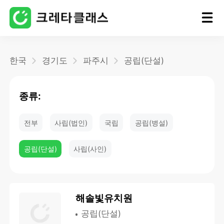
홈
한국
경기도
파주시
공립(단설)
블로그
종류:
전부
사립(법인)
국립
공립(병설)
공립(단설)
사립(사인)
해솔빛유치원
공립(단설)