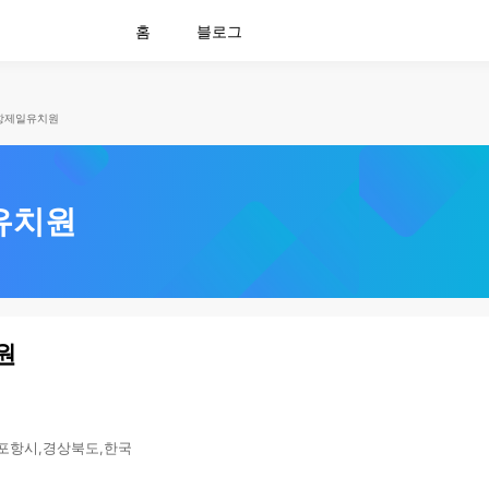
홈
블로그
항제일유치원
유치원
원
,포항시,경상북도,한국