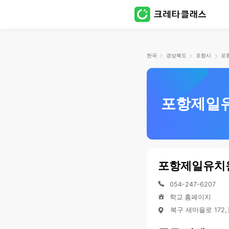
한국
경상북도
포항시
포
포항제일
포항제일유치
054-247-6207
학교 홈페이지
북구 새마을로 172