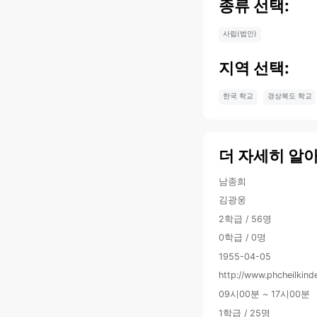
종류 선택:
사립(법인)
지역 선택:
한국 학교
경상북도 학교
더 자세히 알
남종희
김광웅
2학급 / 56명
0학급 / 0명
1955-04-05
http://www.phcheilkind
09시00분 ~ 17시00분
1학급 / 25명