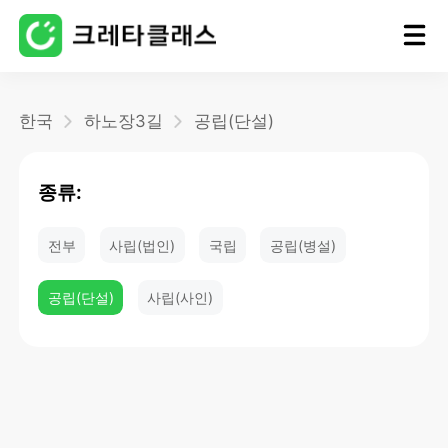
홈
한국
하노장3길
공립(단설)
블로그
종류:
전부
사립(법인)
국립
공립(병설)
공립(단설)
사립(사인)