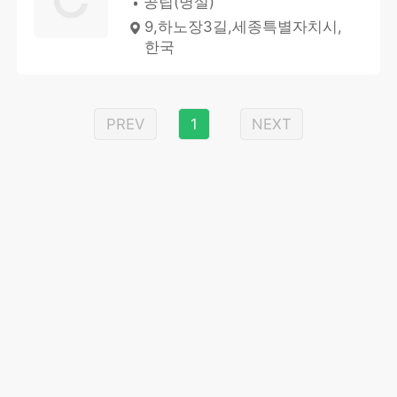
공립(병설)
9,하노장3길,세종특별자치시,
한국
PREV
1
NEXT