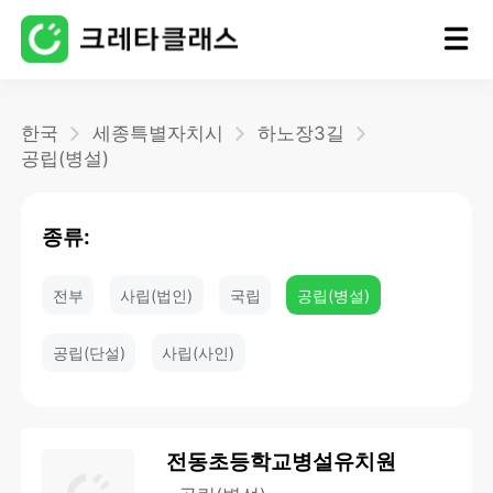
홈
한국
세종특별자치시
하노장3길
공립(병설)
블로그
종류:
전부
사립(법인)
국립
공립(병설)
공립(단설)
사립(사인)
전동초등학교병설유치원