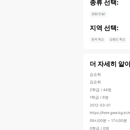
종류 선택:
공립(단설)
지역 선택:
한국 학교
강원도 학교
더 자세히 알
김순희
김순희
2학급 / 44명
1학급 / 6명
2012-03-01
https://hnnr.gwe.kg.kr/
09시00분 ~ 17시00분
0학급 / 0명