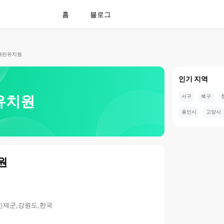
홈
블로그
내린유치원
인기 지역
유치원
서구
북구
용인시
고양시
원
,인제군,강원도,한국