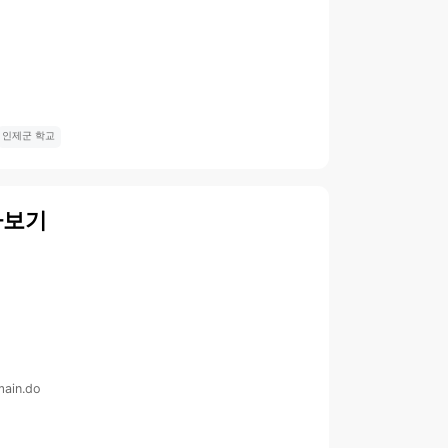
인제군 학교
아보기
main.do