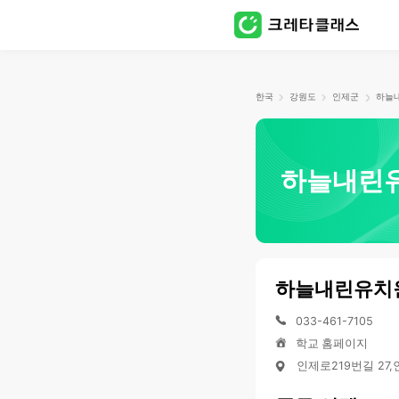
한국
강원도
인제군
하늘
하늘내린
하늘내린유치
033-461-7105
학교 홈페이지
인제로219번길 27