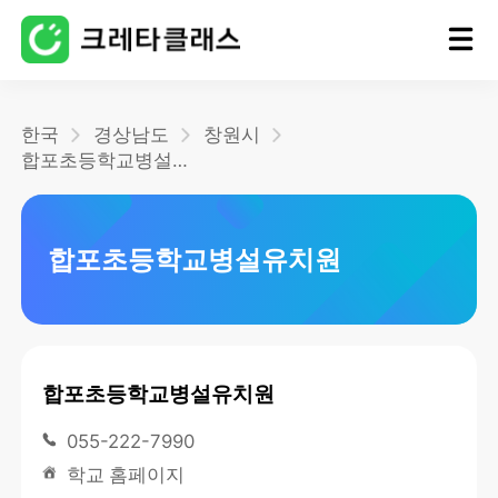
홈
한국
경상남도
창원시
합포초등학교병설유치원
블로그
합포초등학교병설유치원
합포초등학교병설유치원
055-222-7990
학교 홈페이지