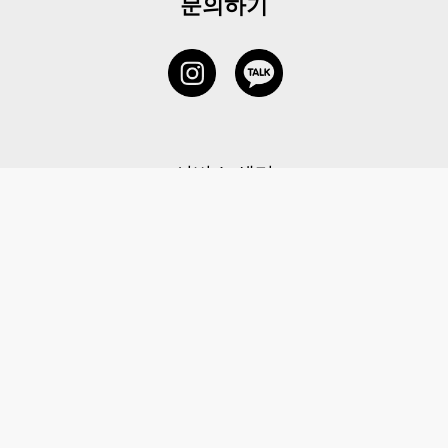
문의하기
서비스 센터
1877-5838
고객센터: 1877-5838 / 월-금(공휴일 제외) 11:00-20:00
6 RAFFLES QUAY #14-06, Singapore, 048580 대표이사: 이용
사업자등록번호: 202131058N
이용약관
|
개인정보 처리방침
|
아동 개인 정보 보호 정책