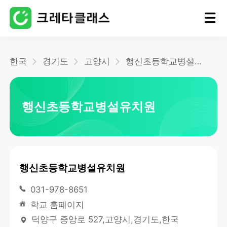
홈
한국
경기도
고양시
행신초등학교병설유치원
블로그
행신초등학교병설유치원
행신초등학교병설유치원
031-978-8651
학교 홈페이지
덕양구 중앙로 527,고양시,경기도,한국