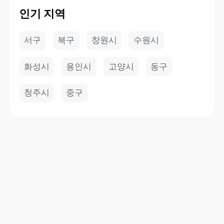
인기 지역
서구
북구
창원시
수원시
화성시
용인시
고양시
동구
청주시
중구