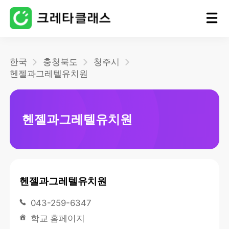
홈
한국
충청북도
청주시
헨젤과그레텔유치원
블로그
헨젤과그레텔유치원
헨젤과그레텔유치원
043-259-6347
학교 홈페이지