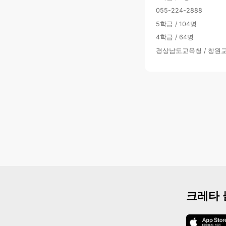
055-224-2888
5학급 / 104명
4학급 / 64명
경상남도교육청 / 창원
크레타