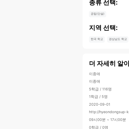
종류 선택:
공립(단설)
지역 선택:
한국 학교
경상남도 학교
더 자세히 알
이종애
이종애
5학급 / 116명
1학급 / 5명
2020-09-01
http://hyeondongsup-k
09시00분 ~ 17시00분
0학급 / 0명