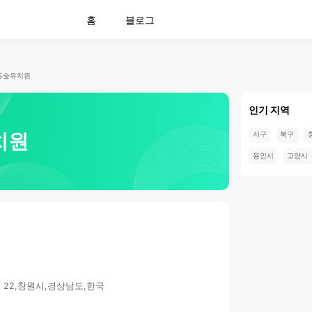
홈
블로그
동숲유치원
인기 지역
치원
서구
북구
용인시
고양시
 22,창원시,경상남도,한국