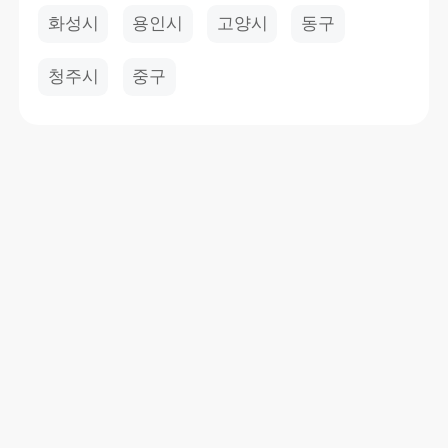
화성시
용인시
고양시
동구
청주시
중구