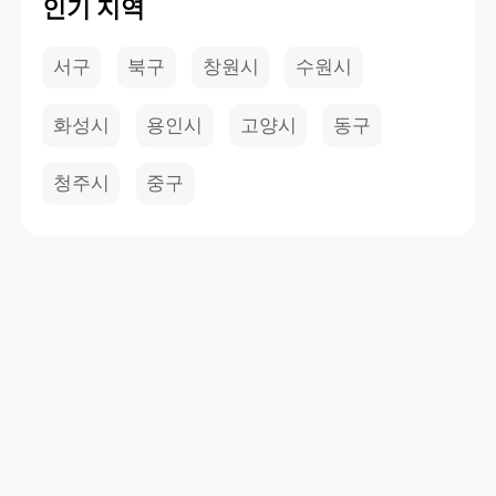
인기 지역
서구
북구
창원시
수원시
화성시
용인시
고양시
동구
청주시
중구