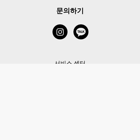
문의하기
서비스 센터
1877-5838
고객센터: 1877-5838 / 월-금(공휴일 제외) 11:00-20:00
6 RAFFLES QUAY #14-06, Singapore, 048580 대표이사: 이용
사업자등록번호: 202131058N