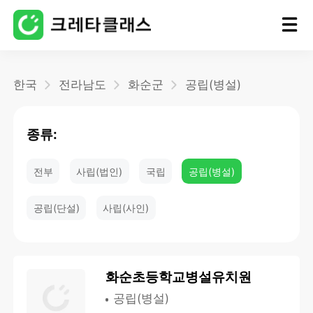
홈
한국
전라남도
화순군
공립(병설)
블로그
종류:
전부
사립(법인)
국립
공립(병설)
공립(단설)
사립(사인)
화순초등학교병설유치원
공립(병설)