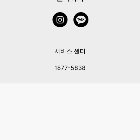
서비스 센터
1877-5838
고객센터: 1877-5838 / 월-금(공휴일 제외) 11:00-20:00
6 RAFFLES QUAY #14-06, Singapore, 048580 대표이사: 이용
사업자등록번호: 202131058N
이용약관
|
개인정보 처리방침
|
아동 개인 정보 보호 정책
메일：service@cretaclass.com