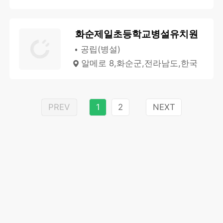
화순제일초등학교병설유치원
공립(병설)
알메로 8,화순군,전라남도,한국
PREV
1
2
NEXT