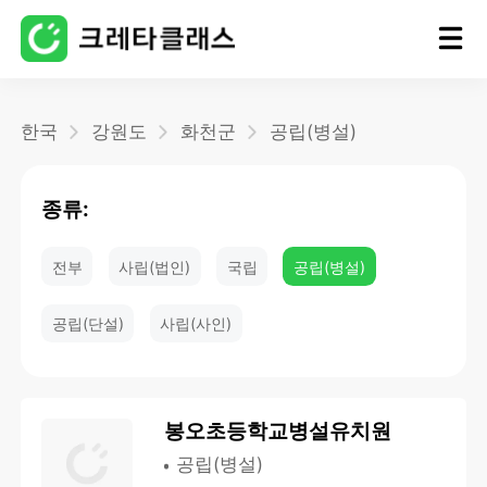
홈
한국
강원도
화천군
공립(병설)
블로그
종류:
전부
사립(법인)
국립
공립(병설)
공립(단설)
사립(사인)
봉오초등학교병설유치원
공립(병설)