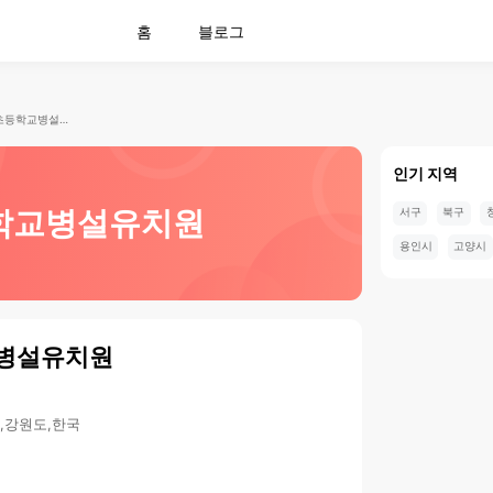
홈
블로그
횡성초등학교병설유치원
인기 지역
학교병설유치원
서구
북구
용인시
고양시
병설유치원
군,강원도,한국