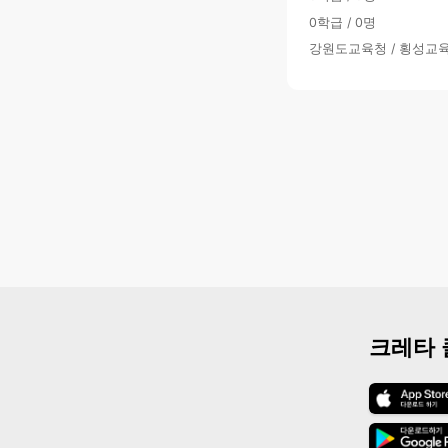
0학급 / 0명
강원도교육청 / 횡성교
크레타