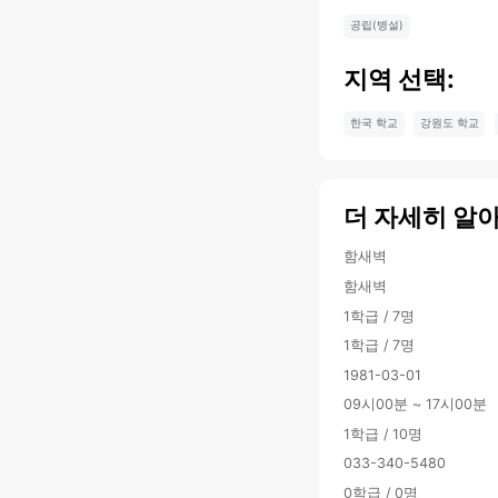
공립(병설)
지역 선택:
한국 학교
강원도 학교
더 자세히 알
함새벽
함새벽
1학급 / 7명
1학급 / 7명
1981-03-01
09시00분 ~ 17시00분
1학급 / 10명
033-340-5480
0학급 / 0명