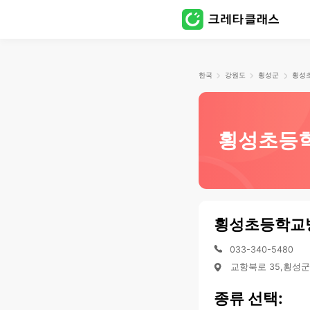
한국
강원도
횡성군
횡성초등
횡성초등학교
033-340-5480
교항북로 35,횡성
종류 선택: