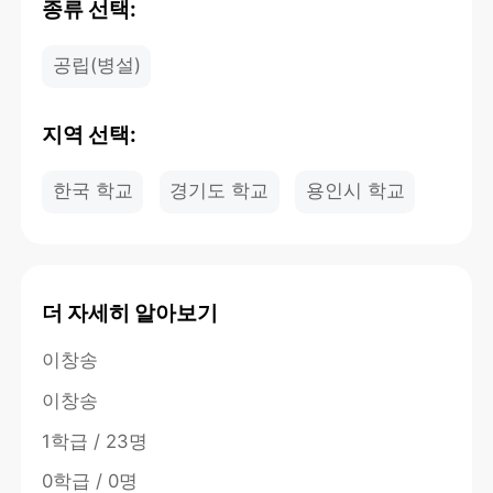
종류 선택:
공립(병설)
지역 선택:
한국 학교
경기도 학교
용인시 학교
더 자세히 알아보기
이창송
이창송
1학급 / 23명
0학급 / 0명