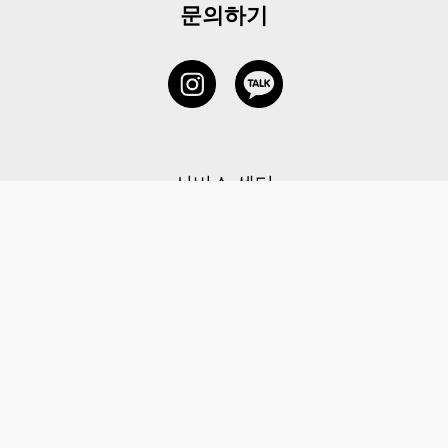
문의하기
서비스 센터
1877-5838
고객센터: 1877-5838 / 월-금(공휴일 제외) 11:00-20:00
6 RAFFLES QUAY #14-06, Singapore, 048580 대표이사: 이용
사업자등록번호: 202131058N
이용약관
|
개인정보 처리방침
|
아동 개인 정보 보호 정책